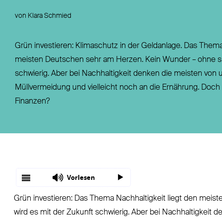
Fondsgebundene Rentenversicherung
Leistungsfall
von Klara Schmied
Basisrente / Rürup-Rente
Steuer
Klassische Rentenversicherung
Vertragsfragen
Grün investieren: Klimaschutz in der Geldanlage. Das Thema
meisten Deutschen sehr am Herzen. Kein Wunder – ohne sie
schwierig. Aber bei Nachhaltigkeit denken die meisten von u
Müllvermeidung und vielleicht noch an die Ernährung. Doch 
Finanzen?
Vorlesen
Grün investieren: Das Thema Nachhaltigkeit liegt den meis
wird es mit der Zukunft schwierig. Aber bei Nachhaltigkeit 