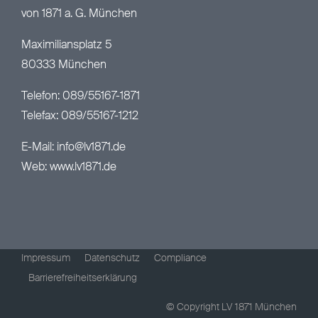
von 1871 a. G. München
Maximiliansplatz 5
80333 München
Telefon: 089/55167-1871
Telefax: 089/55167-1212
E-Mail:
info@lv1871.de
Web:
www.lv1871.de
Impressum
Datenschutz
Compliance
Barrierefreiheitserklärung
© Copyright LV 1871 München