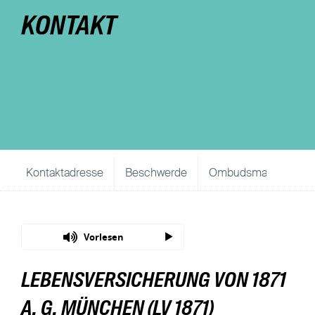
KONTAKT
Nachhaltigkeit
Magazin
Kontaktadresse
Beschwerde
Ombudsmann
Ko
Vorlesen
LEBENSVERSICHERUNG VON 1871
A. G. MÜNCHEN (LV 1871)