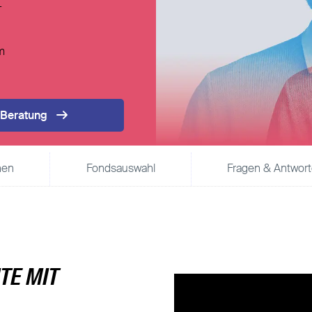
-
Direktversicherung
Pensionszusage
Pensionsfonds
m
Unterstützungskasse
 Beratung
nen
Fondsauswahl
Fragen & Antwor
TE MIT