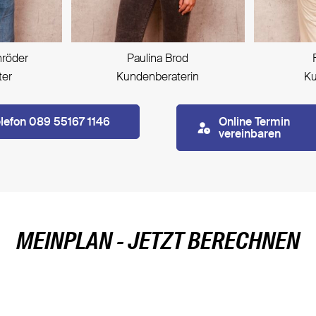
hröder
Paulina Brod
ter
Kundenberaterin
Ku
elefon 089 55167 1146
Online Termin
vereinbaren
MEINPLAN - JETZT BERECHNEN