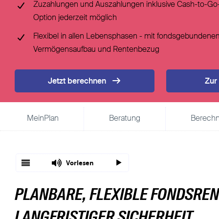
Zuzahlungen und Auszahlungen inklusive Cash-to-Go
Fondsgebundene Rentenversicherung
Leistungsfall
Option jederzeit möglich
Basisrente / Rürup-Rente
Steuer
Klassische Rentenversicherung
Flexibel in allen Lebensphasen - mit fondsgebundene
Vertragsfragen
Vermögensaufbau und Rentenbezug
Jetzt berechnen
Zur
MeinPlan
Beratung
Berech
Vorlesen
PLANBARE, FLEXIBLE FONDSREN
LANGFRISTIGER SICHERHEIT