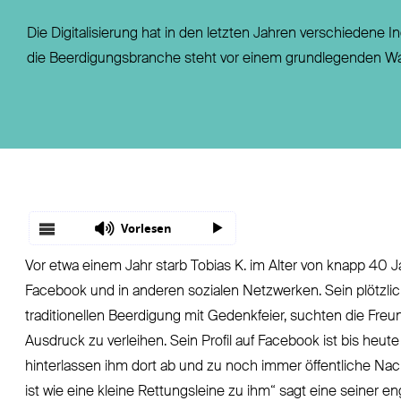
Fondsgebundene Rentenversicherung
Leistungsfall
Die Digitalisierung hat in den letzten Jahren verschiedene I
Basisrente / Rürup-Rente
Steuer
die Beerdigungsbranche steht vor einem grundlegenden Wa
Klassische Rentenversicherung
Vertragsfragen
Vorlesen
Vor etwa einem Jahr starb Tobias K. im Alter von knapp 40 Jah
Facebook und in anderen sozialen Netzwerken. Sein plötzlic
traditionellen Beerdigung mit Gedenkfeier, suchten die Freu
Ausdruck zu verleihen. Sein Profil auf Facebook ist bis heute
hinterlassen ihm dort ab und zu noch immer öffentliche Nac
ist wie eine kleine Rettungsleine zu ihm“ sagt eine seiner e