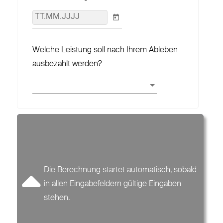
TT.MM.JJJJ
Welche Leistung soll nach Ihrem Ableben
ausbezahlt werden?
ZAHLBEITRAG
BRUTTOBEITRAG
0,00 €
Die Berechnung startet automatisch, sobald
in allen Eingabefeldern gültige Eingaben
Monatlich
stehen.