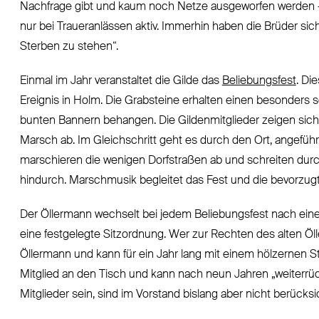
Nachfrage gibt und kaum noch Netze ausgeworfen werden – g
nur bei Traueranlässen aktiv. Immerhin haben die Brüder si
Sterben zu stehen“.
Einmal im Jahr veranstaltet die Gilde das
Beliebungsfest
. Di
Ereignis in Holm. Die Grabsteine erhalten einen besonder
bunten Bannern behangen. Die Gildenmitglieder zeigen sich
Marsch ab. Im Gleichschritt geht es durch den Ort, angefüh
marschieren die wenigen Dorfstraßen ab und schreiten durch
hindurch. Marschmusik begleitet das Fest und die bevorzugt
Der Öllermann wechselt bei jedem Beliebungsfest nach ein
eine festgelegte Sitzordnung. Wer zur Rechten des alten Öll
Öllermann und kann für ein Jahr lang mit einem hölzernen St
Mitglied an den Tisch und kann nach neun Jahren „weiterrüc
Mitglieder sein, sind im Vorstand bislang aber nicht berücksic