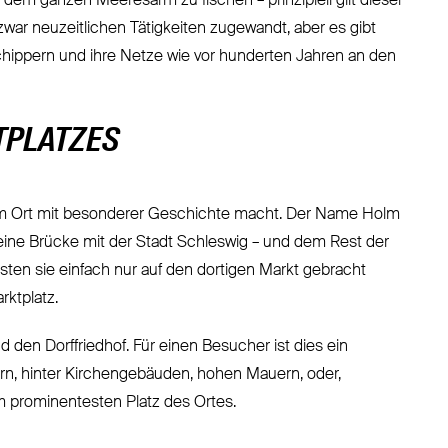
auf dem ganzen Meeresarm zu fischen – prinzipiell gilt dieser
ar neuzeitlichen Tätigkeiten zugewandt, aber es gibt
schippern und ihre Netze wie vor hunderten Jahren an den
TPLATZES
einem Ort mit besonderer Geschichte macht. Der Name Holm
r eine Brücke mit der Stadt Schleswig – und dem Rest der
sten sie einfach nur auf den dortigen Markt gebracht
rktplatz.
nd den Dorffriedhof. Für einen Besucher ist dies ein
rn, hinter Kirchengebäuden, hohen Mauern, oder,
 prominentesten Platz des Ortes.