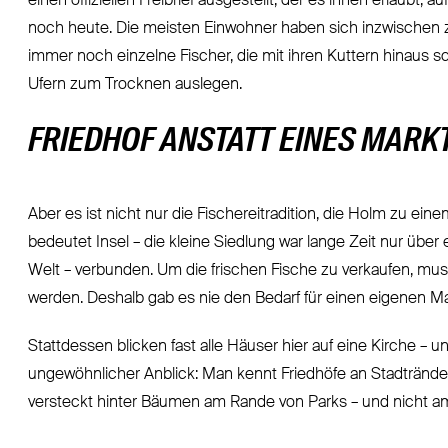
einen offiziellen Freibrief ausgestellt, der es ihnen erlaubt, 
noch heute. Die meisten Einwohner haben sich inzwischen zw
immer noch einzelne Fischer, die mit ihren Kuttern hinaus 
Ufern zum Trocknen auslegen.
FRIEDHOF ANSTATT EINES MARK
Aber es ist nicht nur die Fischereitradition, die Holm zu 
bedeutet Insel – die kleine Siedlung war lange Zeit nur übe
Welt – verbunden. Um die frischen Fische zu verkaufen, mus
werden. Deshalb gab es nie den Bedarf für einen eigenen Ma
Stattdessen blicken fast alle Häuser hier auf eine Kirche – u
ungewöhnlicher Anblick: Man kennt Friedhöfe an Stadtrände
versteckt hinter Bäumen am Rande von Parks – und nicht am