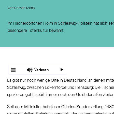
Fondsgebundene Rentenversicherung
Leistungsfall
von Roman Maas
Basisrente / Rürup-Rente
Steuer
Klassische Rentenversicherung
Vertragsfragen
Im Fischerdörfchen Holm in Schleswig-Holstein hat sich seit
besondere Totenkultur bewahrt.
Vorlesen
Es gibt nur noch wenige Orte in Deutschland, an denen mittel
Schleswig, zwischen Eckernförde und Flensburg: Die Fische
spazieren geht, spürt immer noch den Geist der alten Zeiten
Seit dem Mittelalter hat dieser Ort eine Sonderstellung: 148