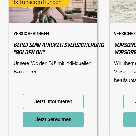
bei unseren Kunden
VERSICHERUNGEN
VERSICHE
BERUFSUNFÄHIGKEITSVERSICHERUNG
VORSORG
"GOLDEN BU"
VORSORG
Unsere "Golden BU" mit individuellen
Wir überne
Bausteinen
Vorsorgev
berufsunf
Jetzt informieren
Jetzt berechnen