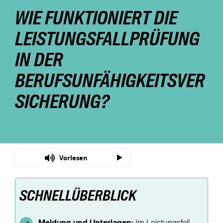
WIE FUNKTIONIERT DIE
Nachhaltigkeit
LEISTUNGSFALLPRÜFUNG
Magazin
IN DER
BERUFSUNFÄHIGKEITSVER
SICHERUNG?
Vorlesen
SCHNELLÜBERBLICK