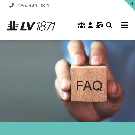
Zum
089/55167-1871
Inhalt
springen
Tog
Nav
Home
Versicherungen
Fonds
Service
Unternehmen
Karriere