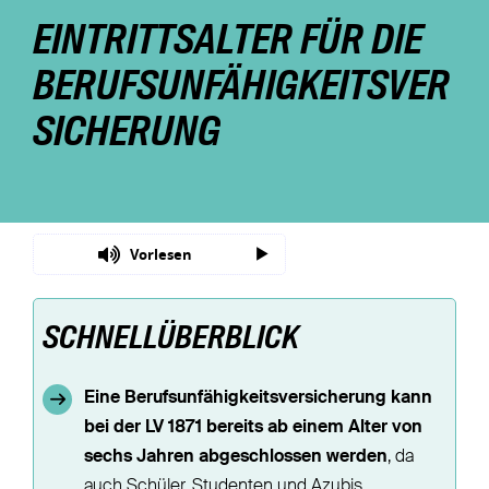
EINTRITTSALTER FÜR DIE
Nachhaltigkeit
BERUFSUNFÄHIGKEITSVER
Magazin
SICHERUNG
Vorlesen
SCHNELLÜBERBLICK
Eine Berufsunfähigkeitsversicherung kann
bei der LV 1871 bereits ab einem Alter von
sechs Jahren abgeschlossen werden
, da
auch Schüler, Studenten und Azubis