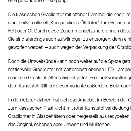
eine gesonderte Entsorgung.
Die klassischen Grablichter mit offener Flamme, die noch i
sind, heißen offiziell „Kompositions-Öllichter“: Ihre Bren
Fett oder Öl. Durch diese Zusammensetzung brennen diese Gr
Sie sind allerdings auch aufwändiger zu entsorgen, denn ei
geworfen werden — auch wegen der Verpackung der Grablicht
Doch die Umweltsünde kann noch weiter auf die Spitze g
mittlerweile Grablichter mit batteriebetriebenen LED-Lampe
moderne Grablicht-Alternative ist vielen Friedhofsverwalt
dem Kunststoff fällt bei dieser Variante außerdem Elektrosch
In den letzten Jahren hat sich das Angebot im Bereich der G
zum klassischen Plastiklicht mit roter Kunststoffverkleidung 
Grablichter in Glasbehältern oder hergestellt aus recycelten 
das Original, schonen aber Umwelt und Mülltonne.