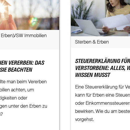
 Erben,VSW Immobilien
Sterben & Erben
STEUERERKLÄRUNG FÜ
IEN VERERBEN: DAS
VERSTORBENE: ALLES, 
 SIE BEACHTEN
WISSEN MUSST
llte man beim Vererben
Eine Steuererklärung für V
ilien achten, um
kann für Erben eine Steue
igkeiten oder
oder Einkommenssteuerer
gen unter den Erben zu
bewirken. Wie du am best
n?
vorgehst.