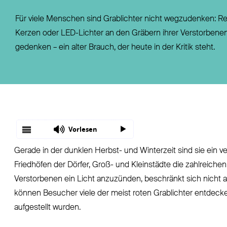
Fondsgebundene Rentenversicherung
Leistungsfall
Für viele Menschen sind Grablichter nicht wegzudenken: Re
Basisrente / Rürup-Rente
Steuer
Kerzen oder LED-Lichter an den Gräbern ihrer Verstorbene
Klassische Rentenversicherung
Vertragsfragen
gedenken – ein alter Brauch, der heute in der Kritik steht.
Vorlesen
Gerade in der dunklen Herbst- und Winterzeit sind sie ein ve
Friedhöfen der Dörfer, Groß- und Kleinstädte die zahlreic
Verstorbenen ein Licht anzuzünden, beschränkt sich nicht a
können Besucher viele der meist roten Grablichter entdec
aufgestellt wurden.