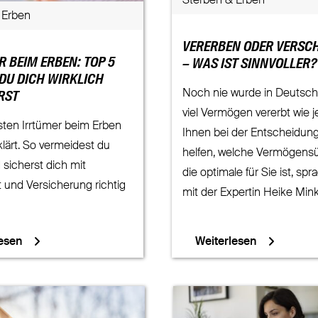
Sterben & Erben
 Erben
VERERBEN ODER VERSC
 BEIM ERBEN: TOP 5
– WAS IST SINNVOLLER?
 DU DICH WIRKLICH
Noch nie wurde in Deutsch
RST
viel Vermögen vererbt wie j
sten Irrtümer beim Erben
Ihnen bei der Entscheidun
klärt. So vermeidest du
helfen, welche Vermögens
 sicherst dich mit
die optimale für Sie ist, spr
 und Versicherung richtig
mit der Expertin Heike Mink
esen
Weiterlesen