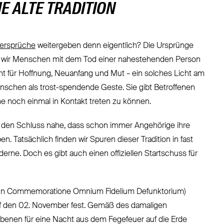
E ALTE TRADITION
uersprüche
weitergeben denn eigentlich? Die Ursprünge
 wie wir Menschen mit dem Tod einer nahestehenden Person
ht für Hoffnung, Neuanfang und Mut – ein solches Licht am
schen als trost-spendende Geste. Sie gibt Betroffenen
ne noch einmal in Kontakt treten zu können.
 den Schluss nahe, dass schon immer Angehörige ihre
. Tatsächlich finden wir Spuren dieser Tradition in fast
oderne. Doch es gibt auch einen offiziellen Startschuss für
.: In Commemoratione Omnium Fidelium Defunktorium)
 auf den 02. November fest. Gemäß des damaligen
rbenen für eine Nacht aus dem Fegefeuer auf die Erde