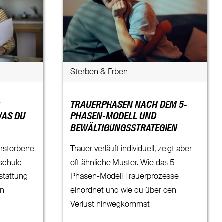
Sterben & Erben
R
TRAUERPHASEN NACH DEM 5-
WAS DU
PHASEN-MODELL UND
BEWÄLTIGUNGSSTRATEGIEN
erstorbene
Trauer verläuft individuell, zeigt aber
rschuld
oft ähnliche Muster. Wie das 5-
stattung
Phasen-Modell Trauerprozesse
en
einordnet und wie du über den
Verlust hinwegkommst