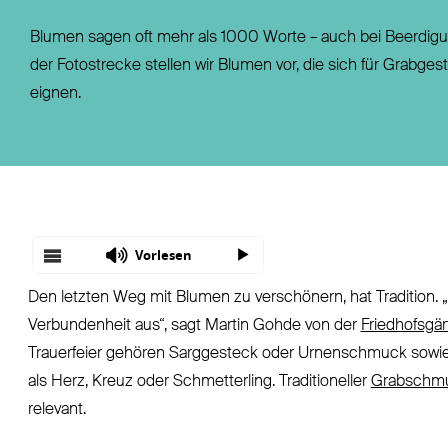
Fondsgebundene Rentenversicherung
Leistungsfall
Blumen sagen oft mehr als 1000 Worte – auch bei Beerdigun
Basisrente / Rürup-Rente
Steuer
der Fotostrecke stellen wir Blumen vor, die sich für Grabge
Klassische Rentenversicherung
Vertragsfragen
eignen.
Vorlesen
Den letzten Weg mit Blumen zu verschönern, hat Tradition. 
Verbundenheit aus“, sagt Martin Gohde von der
Friedhofsgär
Trauerfeier gehören Sarggesteck oder Urnenschmuck sowie
als Herz, Kreuz oder Schmetterling. Traditioneller
Grabschm
relevant.