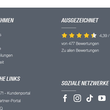
EHMEN
AUSGEZEICHNET
s
4,39
von 477 Bewertungen
e
Zu allen Bewertungen
ilungen
eit
HE LINKS
SOZIALE NETZWERKE
71 – Kundenportal
rtner-Portal
AQ