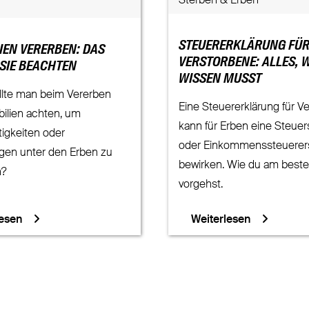
Sterben & Erben
STEUERERKLÄRUNG FÜ
IEN VERERBEN: DAS
VERSTORBENE: ALLES, 
 SIE BEACHTEN
WISSEN MUSST
llte man beim Vererben
Eine Steuererklärung für V
ilien achten, um
kann für Erben eine Steue
igkeiten oder
oder Einkommenssteuerer
gen unter den Erben zu
bewirken. Wie du am best
n?
vorgehst.
lesen
Weiterlesen