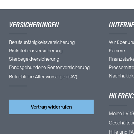
VERSICHERUNGEN
UNTERN
Berufsunfähigkeitsversicherung
Wir über un
Risikolebensversicherung
Karriere
Sterbegeldversicherung
Finanzstärk
Fondsgebundene Rentenversicherung
Pressemitte
Nachhaltigk
Betriebliche Altersvorsorge (bAV)
HILFREIC
Vertrag widerrufen
Meine LV 18
Geschäftspa
Hilfe und F