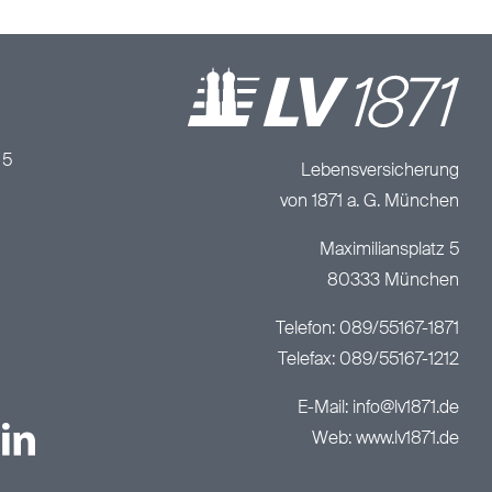
/
5
Lebensversicherung
von 1871 a. G. München
Maximiliansplatz 5
80333 München
Telefon: 089/55167-1871
Telefax: 089/55167-1212
E-Mail:
info@lv1871.de
Web:
www.lv1871.de