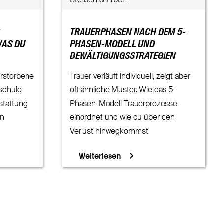
Sterben & Erben
R
TRAUERPHASEN NACH DEM 5-
WAS DU
PHASEN-MODELL UND
BEWÄLTIGUNGSSTRATEGIEN
erstorbene
Trauer verläuft individuell, zeigt aber
rschuld
oft ähnliche Muster. Wie das 5-
stattung
Phasen-Modell Trauerprozesse
en
einordnet und wie du über den
Verlust hinwegkommst
Weiterlesen