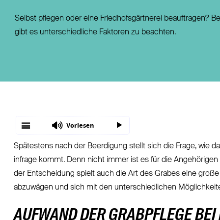
Fondsgebundene Rentenversicherung
Leistungsfall
Selbst pflegen oder eine Friedhofsgärtnerei beauftragen? Be
Basisrente / Rürup-Rente
Steuer
gibt es unterschiedliche Faktoren zu beachten.
Klassische Rentenversicherung
Vertragsfragen
Vorlesen
Spätestens nach der Beerdigung stellt sich die Frage, wie d
infrage kommt. Denn nicht immer ist es für die Angehörigen
der Entscheidung spielt auch die Art des Grabes eine große 
abzuwägen und sich mit den unterschiedlichen Möglichkeite
AUFWAND DER GRABPFLEGE BEI