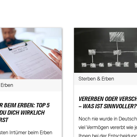
Sterben & Erben
 Erben
VERERBEN ODER VERSC
 BEIM ERBEN: TOP 5
– WAS IST SINNVOLLER?
 DU DICH WIRKLICH
Noch nie wurde in Deutsch
RST
viel Vermögen vererbt wie j
sten Irrtümer beim Erben
Ihnen bei der Entscheidun