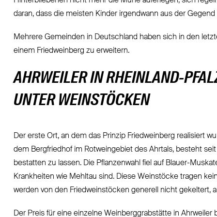
Hinterbliebenen nicht mehr die Mühe auferlegen, sich rege
daran, dass die meisten Kinder irgendwann aus der Gegend 
Mehrere Gemeinden in Deutschland haben sich in den letzt
einem Friedweinberg zu erweitern.
AHRWEILER IN RHEINLAND-PFAL
UNTER WEINSTÖCKEN
Der erste Ort, an dem das Prinzip Friedweinberg realisiert wur
dem Bergfriedhof im Rotweingebiet des Ahrtals, besteht seit
bestatten zu lassen. Die Pflanzenwahl fiel auf Blauer-Muska
Krankheiten wie Mehltau sind. Diese Weinstöcke tragen kein
werden von den Friedweinstöcken generell nicht gekeltert, 
Der Preis für eine einzelne Weinberggrabstätte in Ahrweiler b