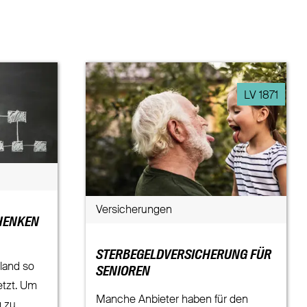
LV 1871
Versicherungen
HENKEN
STERBEGELDVERSICHERUNG FÜR
land so
SENIOREN
etzt. Um
Manche Anbieter haben für den
g zu