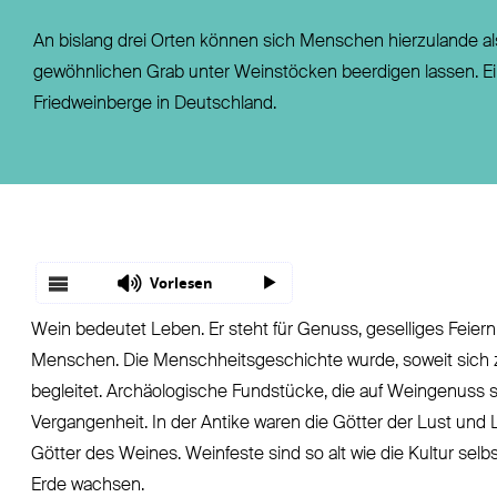
Fondsgebundene Rentenversicherung
Leistungsfall
An bislang drei Orten können sich Menschen hierzulande al
Basisrente / Rürup-Rente
Steuer
gewöhnlichen Grab unter Weinstöcken beerdigen lassen. Ein
Klassische Rentenversicherung
Vertragsfragen
Friedweinberge in Deutschland.
Vorlesen
Wein bedeutet Leben. Er steht für Genuss, geselliges Feie
Menschen. Die Menschheitsgeschichte wurde, soweit sich z
begleitet. Archäologische Fundstücke, die auf Weingenuss s
Vergangenheit. In der Antike waren die Götter der Lust und
Götter des Weines. Weinfeste sind so alt wie die Kultur sel
Erde wachsen.