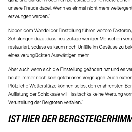
ganz und gar der modernen Bergsteigerethik. Heute gehen 
unsere Freude dabei. Wenn es einmal nicht mehr weitergeht
erzwungen werden.“
Neben dem Wandel der Einstellung führen weitere Faktoren
Schulungen dazu, dass heutzutage weniger Menschen verun
restauriert, sodass es kaum noch Unfälle im Gesäuse zu bek
eines verunglückten Auswärtigen mehr.
Aber auch wenn sich die Einstellung geändert hat und es v
heute immer noch kein gefahrloses Vergnügen. Auch extrem 
Plötzliche Wetterstürze können selbst den erfahrensten Ber
Auflistung der Schicksale will Hasitschka keine Wertung vor
Verurteilung der Bergtoten verfallen.“
IST HIER DER BERGSTEIGERHIM