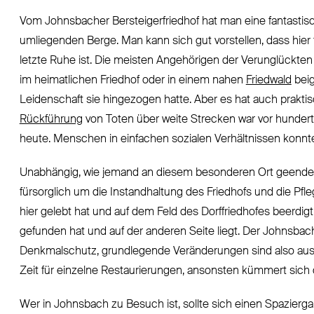
Vom Johnsbacher Bersteigerfriedhof hat man eine fantastisc
umliegenden Berge. Man kann sich gut vorstellen, dass hier f
letzte Ruhe ist. Die meisten Angehörigen der Verunglückten
im heimatlichen Friedhof oder in einem nahen
Friedwald
beig
Leidenschaft sie hingezogen hatte. Aber es hat auch praktisc
Rückführung
von Toten über weite Strecken war vor hundert
heute. Menschen in einfachen sozialen Verhältnissen konnten
Unabhängig, wie jemand an diesem besonderen Ort geendet
fürsorglich um die Instandhaltung des Friedhofs und die Pfle
hier gelebt hat und auf dem Feld des Dorffriedhofes beerdigt 
gefunden hat und auf der anderen Seite liegt. Der Johnsbache
Denkmalschutz, grundlegende Veränderungen sind also aus
Zeit für einzelne Restaurierungen, ansonsten kümmert sich di
Wer in Johnsbach zu Besuch ist, sollte sich einen Spazierga