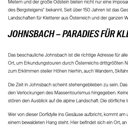
Metern und der große Ödstein bieten nicht nur eine imposant
des Bergsteigens“ bekannt. Seit über 150 Jahren ist das Ges
Landschaften für Kletterer aus Österreich und der ganzen W
JOHNSBACH – PARADIES FÜR K
Das beschauliche Johnsbach ist die richtige Adresse für alle
Ort, um Erkundungstouren durch Österreichs drittgrößten 
zum Erklimmen steiler Höhen hierhin, auch Wandern, Skifahr
Die Zeit in Johnsbach scheint stehengeblieben zu sein. Das
den Verlockungen des Massentourismus hingegeben. Keine 
stören den Ausblick auf die alpine Landschaft. Die dörfliche I
Wer von dieser Dorfidylle ins Gesäuse aufbricht, kommt am u
einem bewaldeten Hang steht. Hier befindet sich ein Ort, an