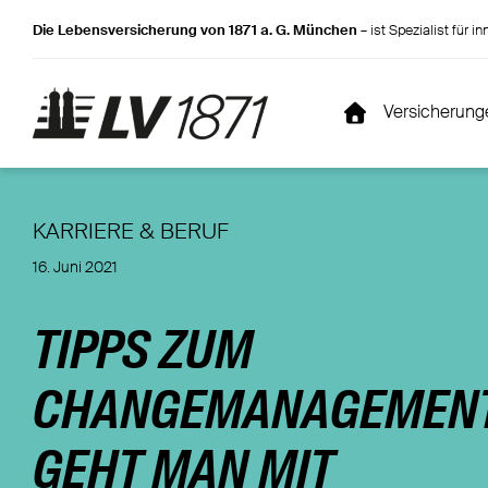
Zum
Die Lebensversicherung von 1871 a. G. München
– ist Spezialist für 
Inhalt
springen
Versicherung
KARRIERE & BERUF
EINKOMMENSABSICHERUNG
FONDSAUSWAHL
KUNDEN- & VERTRAGSSERVICE
UNTERNEHMEN
INVESTME
EXKLUSIV
HILFE UND
FRAGEN
16. Juni 2021
Berufsunfähigkeitsversicherung
Fondsauswahl Übersicht
Adresse ändern
Wir über uns
LV 1871 Privat
Expertenpolice
Adressänderu
Bankdaten ändern
Finanzstärke
ETF-Portfolio P
Namensänder
TIPPS ZUM
Basisinformationsblätter
Geschichte
Aktiv-Portfolio
Beitragszahlu
Fondswechsel beantragen (PDF)
Engagement
Beitragserhöh
CHANGEMANAGEMENT
Formulare
Nachhaltigkeit
Bezugsrecht
ALTERSVORSORGE
Kundenportal
Compliance
Kundenportal
GEHT MAN MIT
Sterbefall melden
Private Rentenversicherung
Kündigung