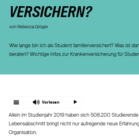
Fondsgebundene Rentenversicherung
Leistungsfall
VERSICHERN?
Basisrente / Rürup-Rente
Steuer
Klassische Rentenversicherung
Vertragsfragen
von Rebecca Gröger
Wie lange bin ich als Student familienversichert? Was ist 
beraten? Wichtige Infos zur Krankenversicherung für Studen
Vorlesen
Allein im Studienjahr 2019 haben sich 508.200 Studierend
Lebensabschnitt bringt nicht nur aufregende neue Erfahrung
Organisation.