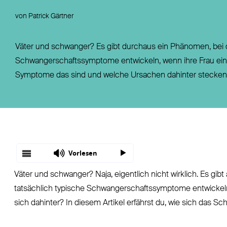
Fondsgebundene Rentenversicherung
Leistungsfall
von Patrick Gärtner
Basisrente / Rürup-Rente
Steuer
Klassische Rentenversicherung
Vertragsfragen
Väter und schwanger? Es gibt durchaus ein Phänomen, bei
Schwangerschaftssymptome entwickeln, wenn ihre Frau ein
Symptome das sind und welche Ursachen dahinter stecken .
Vorlesen
Väter und schwanger? Naja, eigentlich nicht wirklich. Es g
tatsächlich typische Schwangerschaftssymptome entwickeln,
sich dahinter? In diesem Artikel erfährst du, wie sich das