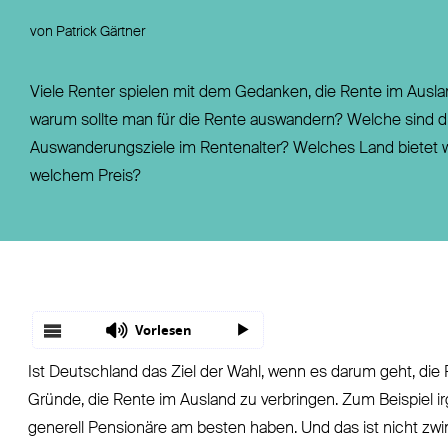
Fondsgebundene Rentenversicherung
Leistungsfall
von Patrick Gärtner
Basisrente / Rürup-Rente
Steuer
Klassische Rentenversicherung
Vertragsfragen
Viele Renter spielen mit dem Gedanken, die Rente im Ausla
warum sollte man für die Rente auswandern? Welche sind di
Auswanderungsziele im Rentenalter? Welches Land bietet
welchem Preis?
Vorlesen
Ist Deutschland das Ziel der Wahl, wenn es darum geht, die 
Gründe, die Rente im Ausland zu verbringen. Zum Beispiel i
generell Pensionäre am besten haben. Und das ist nicht zw