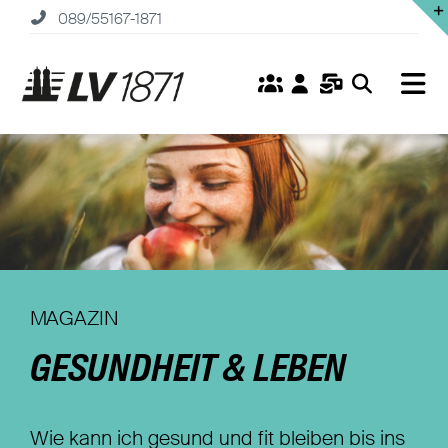
Zum
089/55167-1871
Inhalt
springen
Tog
Nav
Home
Versicherungen
Fonds
Service
MAGAZIN
GESUNDHEIT & LEBEN
Unternehmen
Karriere
Wie kann ich gesund und fit bleiben bis ins