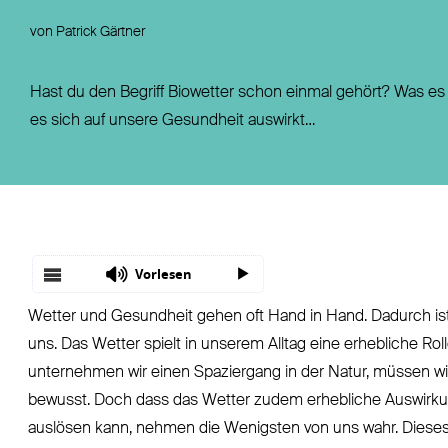
Fondsgebundene Rentenversicherung
Leistungsfall
von Patrick Gärtner
Basisrente / Rürup-Rente
Steuer
Klassische Rentenversicherung
Vertragsfragen
Hast du den Begriff Biowetter schon einmal gehört? Was es 
es sich auf unsere Gesundheit auswirkt…
Vorlesen
Wetter und Gesundheit gehen oft Hand in Hand. Dadurch ist 
uns. Das Wetter spielt in unserem Alltag eine erhebliche R
unternehmen wir einen Spaziergang in der Natur, müssen wir
bewusst. Doch dass das Wetter zudem erhebliche Auswirku
auslösen kann, nehmen die Wenigsten von uns wahr. Dieses