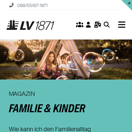
Zum
089/55167-1871
Inhalt
springen
Tog
Nav
Home
Versicherungen
Fonds
Service
MAGAZIN
FAMILIE & KINDER
Unternehmen
Karriere
Wie kann ich den Familienalltag