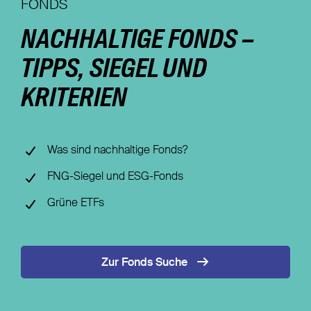
FONDS
Nachhaltigkeit
NACHHALTIGE FONDS –
Magazin
TIPPS, SIEGEL UND
KRITERIEN
Was sind nachhaltige Fonds?
FNG-Siegel und ESG-Fonds
Grüne ETFs
Zur Fonds Suche