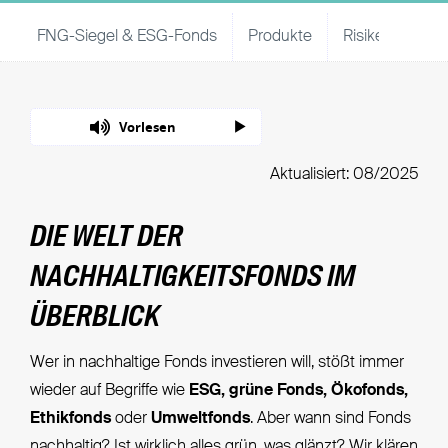
FNG-Siegel & ESG-Fonds
Produkte
Risiken
Kri
Vorlesen
Aktualisiert: 08/2025
DIE WELT DER
NACHHALTIGKEITSFONDS IM
ÜBERBLICK
Wer in nachhaltige Fonds investieren will, stößt immer
wieder auf Begriffe wie
ESG, grüne Fonds, Ökofonds,
Ethikfonds
oder
Umweltfonds
. Aber wann sind Fonds
nachhaltig? Ist wirklich alles grün, was glänzt? Wir klären