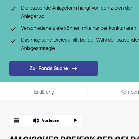
Fondsgebundene Rentenversicherung
Leistungsfall
Die passende Anlageform hängt von den Zielen der
Basisrente / Rürup-Rente
Steuer
Anleger ab
Klassische Rentenversicherung
Vertragsfragen
Verschiedene Ziele können miteinander konkurrieren
Das magische Dreieck hilft bei der Wahl der passende
Anlagestrategie
Zur Fonds Suche
Erklärung
Kompon
Vorlesen