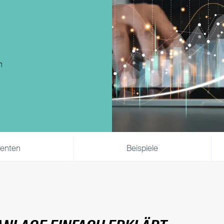
Direktversicherung
Pensionszusage
Pensionsfonds
Unterstützungskasse
n
enten
Beispiele