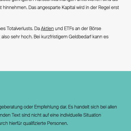
ät hinnehmen. Das angesparte Kapital wird in der Regel erst
es Totalverlusts. Da
Aktien
und ETFs an der Börse
also sehr hoch. Bei kurzfristigem Geldbedarf kann es
eberatung oder Empfehlung dar. Es handelt sich bei allen
n Text sind nicht auf eine individuelle Situation
ch hierfür qualifizierte Personen.