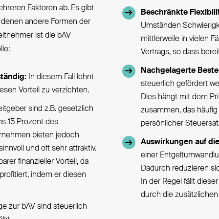
mehreren Faktoren ab. Es gibt
Beschränkte Flexibili
 in denen andere Formen der
Umständen Schwierigke
beitnehmer ist die bAV
mittlerweile in vielen
le:
Vertrags, so dass bere
Nachgelagerte Beste
ständig:
In diesem Fall lohnt
steuerlich gefördert we
esen Vorteil zu verzichten.
Dies hängt mit dem Pr
itgeber sind z.B. gesetzlich
zusammen, das häufig vo
ns 15 Prozent des
persönlicher Steuersatz
rnehmen bieten jedoch
Auswirkungen auf die
nnvoll und oft sehr attraktiv.
einer Entgeltumwandlu
er finanzieller Vorteil, da
Dadurch reduzieren si
rofitiert, indem er diesen
In der Regel fällt dies
durch die zusätzlichen
ge zur bAV sind steuerlich