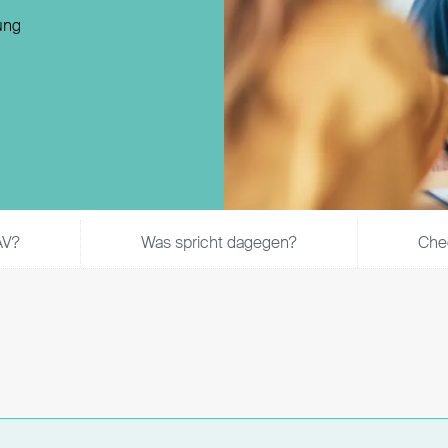
Direktversicherung
ung
Pensionszusage
Pensionsfonds
Unterstützungskasse
AV?
Was spricht dagegen?
Chec