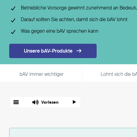
Fondsgebundene Rentenversicherung
Leistungsfall
Betriebliche Vorsorge gewinnt zunehmend an Bedeut
Basisrente / Rürup-Rente
Steuer
Darauf sollten Sie achten, damit sich die bAV lohnt
Klassische Rentenversicherung
Vertragsfragen
Was gegen eine bAV sprechen kann
Unsere bAV-Produkte
bAV immer wichtiger
Lohnt sich die b
Vorlesen