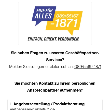
werden kann. Von uns gibt es 5
Sterne, ein Dankeschön und ein
„gern weiter so“!"
Maik Miehe, Vorstand der Diomedea AG
Sie haben Fragen zu unseren Geschäftspartner-
Services?
Melden Sie sich gerne telefonisch an:
089/55167-1871
Sie möchten Kontakt zu Ihrem persönlichen
Ansprechpartner aufnehmen?
1. Angebotserstellung / Produktberatung
vertriebsservice@lv1871.de​
​