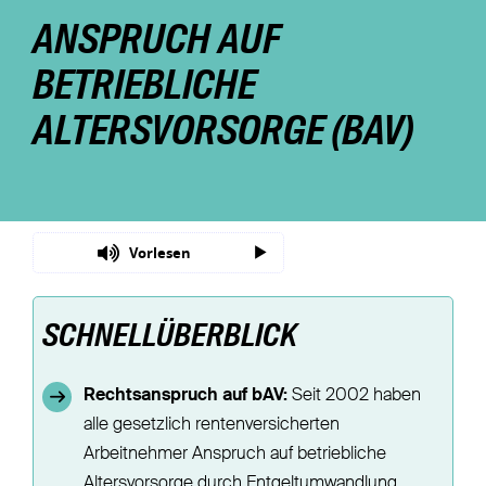
ANSPRUCH AUF
Nachhaltigkeit
BETRIEBLICHE
Magazin
ALTERSVORSORGE (BAV)
Vorlesen
SCHNELLÜBERBLICK
Rechtsanspruch auf bAV:
Seit 2002 haben
alle gesetzlich rentenversicherten
Arbeitnehmer Anspruch auf betriebliche
Altersvorsorge durch Entgeltumwandlung.