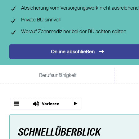
Fondsgebundene Rentenversicherung
Leistungsfall
Absicherung vom Versorgungswerk nicht ausreichend
Basisrente / Rürup-Rente
Steuer
Private BU sinnvoll
Klassische Rentenversicherung
Vertragsfragen
Worauf Zahnmediziner bei der BU achten sollten
Online abschließen
Berufsunfähigkeit
Vorlesen
SCHNELLÜBERBLICK