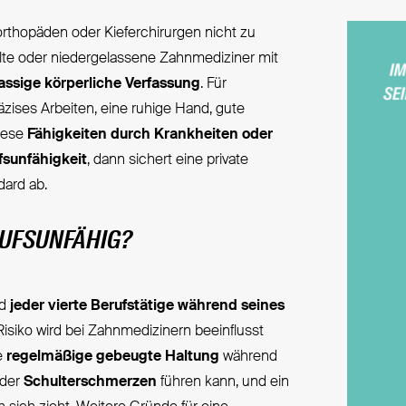
rorthopäden oder Kieferchirurgen nicht zu
lte oder niedergelassene Zahnmediziner mit
lassige körperliche Verfassung
. Für
zises Arbeiten, eine ruhige Hand, gute
diese
Fähigkeiten durch Krankheiten oder
fsunfähigkeit
, dann sichert eine private
ard ab.
UFSUNFÄHIG?
rd
jeder vierte Berufstätige während seines
Risiko wird bei Zahnmedizinern beeinflusst
e
regelmäßige gebeugte Haltung
während
der
Schulterschmerzen
führen kann, und ein