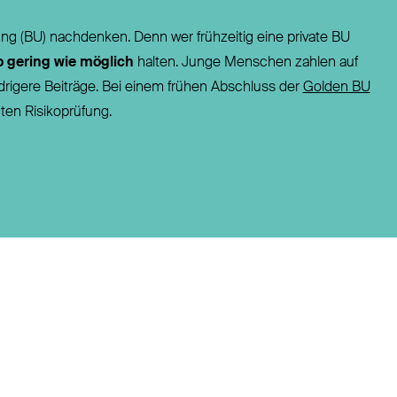
ung (BU) nachdenken. Denn wer frühzeitig eine private BU
o gering wie möglich
halten. Junge Menschen zahlen auf
drigere Beiträge. Bei einem frühen Abschluss der
Golden BU
hten Risikoprüfung.