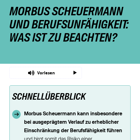
MORBUS SCHEUERMANN
Nachhaltigkeit
UND BERUFSUNFÄHIGKEIT:
Magazin
WAS IST ZU BEACHTEN?
Vorlesen
SCHNELLÜBERBLICK
Morbus Scheuermann kann insbesondere
bei ausgeprägtem Verlauf zu erheblicher
Einschränkung der Berufsfähigkeit führen
und birgt somit das Risiko einer