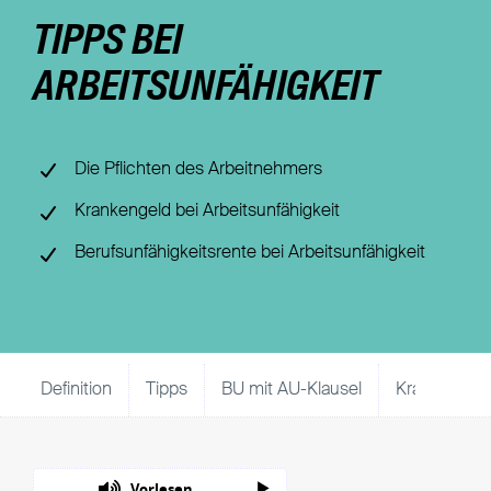
TIPPS BEI
Nachhaltigkeit
ARBEITSUNFÄHIGKEIT
Magazin
Die Pflichten des Arbeitnehmers
Krankengeld bei Arbeitsunfähigkeit
Berufsunfähigkeitsrente bei Arbeitsunfähigkeit
Definition
Tipps
BU mit AU-Klausel
Krankengel
Vorlesen