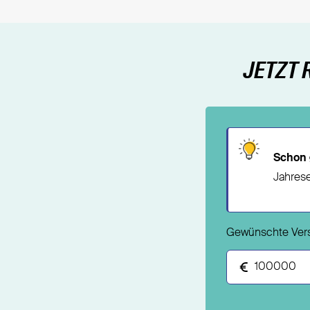
JETZT 
Schon 
Jahrese
Gewünschte Ve