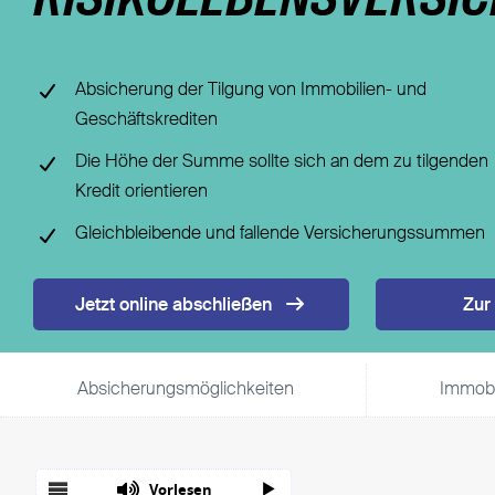
RISIKOLEBENSVERSI
Fondsgebundene Rentenversicherung
Leistungsfall
Basisrente / Rürup-Rente
Steuer
Klassische Rentenversicherung
Vertragsfragen
Absicherung der Tilgung von Immobilien- und
Geschäftskrediten
Die Höhe der Summe sollte sich an dem zu tilgenden
Kredit orientieren
Gleichbleibende und fallende Versicherungssummen
Jetzt online abschließen
Zur
Absicherungsmöglichkeiten
Immobi
Vorlesen