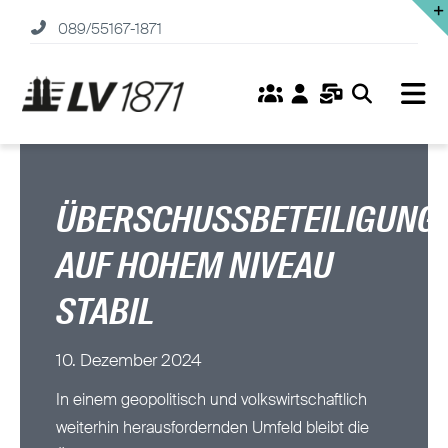
Zum
089/55167-1871
Inhalt
springen
Tog
Nav
Home
Versicherungen
ÜBERSCHUSSBETEILIGUNG
AUF HOHEM NIVEAU
Fonds
STABIL
Service
10. Dezember 2024
Unternehmen
In einem geopolitisch und volkswirtschaftlich
weiterhin herausfordernden Umfeld bleibt die
Karriere