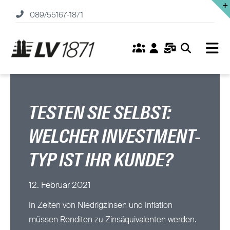
Zum
089/55167-1871
Inhalt
springen
Tog
Nav
Home
Versicherungen
TESTEN SIE SELBST:
WELCHER INVESTMENT-
Fonds
TYP IST IHR KUNDE?
Service
12. Februar 2021
Unternehmen
In Zeiten von Niedrigzinsen und Inflation
müssen Renditen zu Zinsäquivalenten werden.
Karriere