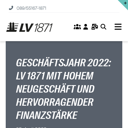
Zum
089/55167-1871
Inhalt
springen
Tog
Nav
Home
Versicherungen
GESCHÄFTSJAHR 2022:
LV 1871 MIT HOHEM
Fonds
NEUGESCHÄFT UND
Service
HERVORRAGENDER
Unternehmen
FINANZSTÄRKE
Karriere