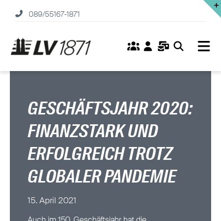
Zum
089/55167-1871
Inhalt
springen
Tog
Nav
Home
Versicherungen
GESCHÄFTSJAHR 2020:
FINANZSTARK UND
Fonds
ERFOLGREICH TROTZ
Service
GLOBALER PANDEMIE
Unternehmen
15. April 2021
Karriere
Auch im 150. Geschäftsjahr hat die