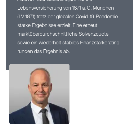
Lebensversicherung von 1871 a. G. München
Nachhaltigkeit
(LV 1871) trotz der globalen Covid-19-Pandemie
starke Ergebnisse erzielt. Eine erneut
Magazin
marktüberdurchschnittliche Solvenzquote
sowie ein wiederholt stabiles Finanzstärkerating
runden das Ergebnis ab.