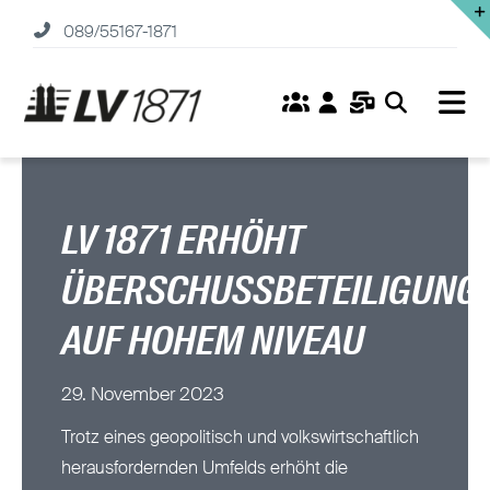
Zum
089/55167-1871
Inhalt
springen
Tog
Nav
Home
Versicherungen
LV 1871 ERHÖHT
ÜBERSCHUSSBETEILIGUNG
Fonds
AUF HOHEM NIVEAU
Service
29. November 2023
Unternehmen
Trotz eines geopolitisch und volkswirtschaftlich
herausfordernden Umfelds erhöht die
Karriere