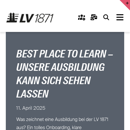
Zum
Inhalt
Tog
springen
Nav
Karriereportal
Unternehmenskultur
BEST PLACE TO LEARN –
UNSERE AUSBILDUNG
IT
KANN SICH SEHEN
Vertrieb
LASSEN
Auszubildende
11. April 2025
Für Bewerbende
Was zeichnet eine Ausbildung bei der LV 1871
aus? Ein tolles Onboarding, klare