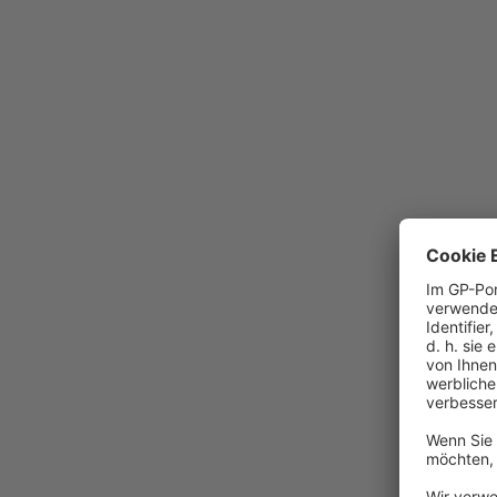
Die Seite konnte nicht g
Mögliche Gründe könnten sein:
Sie nutzen einen veralteten Browser. Bitte akt
Es liegen Verbindungsprobleme vor. Bitte vergew