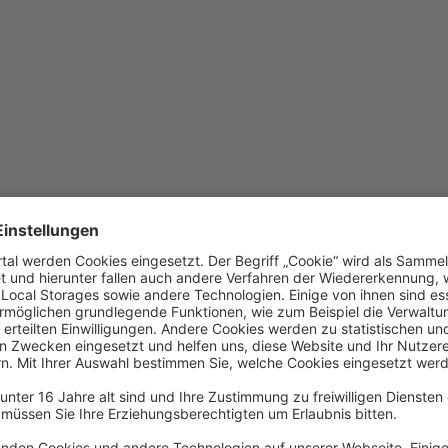
eladen werden
ualisieren Sie Ihren Browser oder wechseln Sie auf Chrome, Firefox ode
issern Sie sich, dass Sie eine stabile Internetverbindung haben.