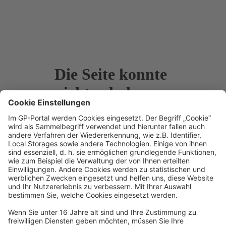
Die Seite konnte
nicht geladen
werden
Mögliche Gründe könnten sein:
Sie nutzen einen veralteten
Browser. Bitte aktualisieren Sie
Ihren Browser oder wechseln
Sie auf Chrome, Firefox oder
Edge.
Es liegen
Verbindungsprobleme vor.
Bitte vergewissern Sie sich,