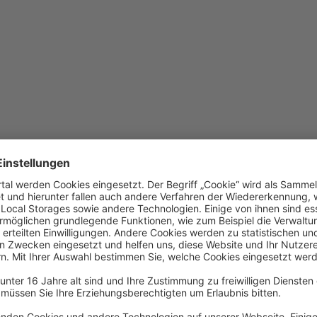
eladen werden
ualisieren Sie Ihren Browser oder wechseln Sie auf Chrome, Firefox ode
issern Sie sich, dass Sie eine stabile Internetverbindung haben.