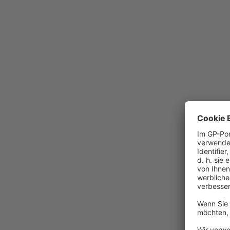
Die Seite konnte nicht g
Mögliche Gründe könnten sein:
Sie nutzen einen veralteten Browser. Bitte akt
Es liegen Verbindungsprobleme vor. Bitte vergew