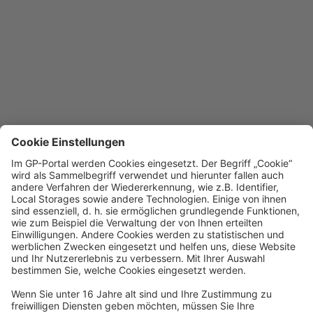
Die Seite konnte
nicht geladen
werden
Mögliche Gründe könnten sein:
Sie nutzen einen veralteten
Browser. Bitte aktualisieren Sie
Ihren Browser oder wechseln
Sie auf Chrome, Firefox oder
Edge.
Es liegen
Verbindungsprobleme vor.
Bitte vergewissern Sie sich,