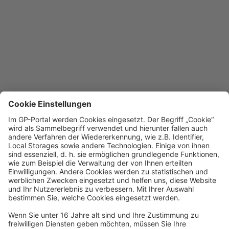
Die Seite konnte
nicht geladen
werden
Mögliche Gründe könnten sein:
Sie nutzen einen veralteten
Browser. Bitte aktualisieren Sie
Ihren Browser oder wechseln
Sie auf Chrome, Firefox oder
Edge.
Es liegen
Verbindungsprobleme vor.
Bitte vergewissern Sie sich,