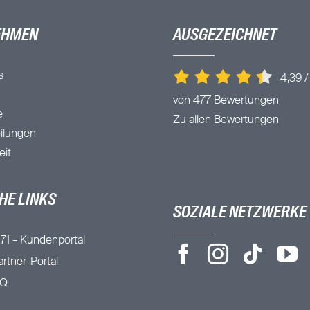
EHMEN
AUSGEZEICHNET
s
4,39
von 477 Bewertungen
e
Zu allen Bewertungen
ilungen
eit
HE LINKS
SOZIALE NETZWERKE
71 – Kundenportal
rtner-Portal
AQ