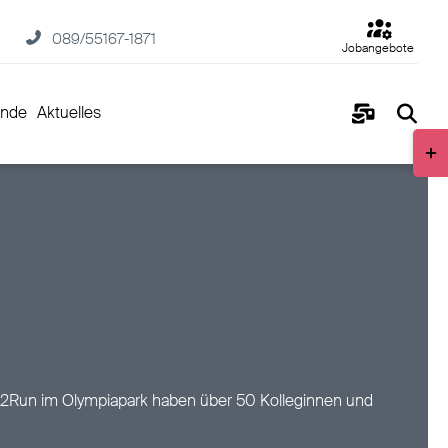
089/55167-1871
Jobangebote
ende
Aktuelles
Togg
Slidi
Bar
Area
m B2Run im Olympiapark haben über 50 Kolleginnen und