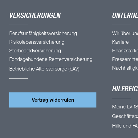
VERSICHERUNGEN
UNTERN
Berufsunfähigkeitsversicherung
Wir über un
Risikolebensversicherung
Karriere
Sterbegeldversicherung
Finanzstärk
Fondsgebundene Rentenversicherung
Pressemitte
Nachhaltigk
Betriebliche Altersvorsorge (bAV)
HILFREIC
Vertrag widerrufen
Meine LV 18
Geschäftspa
Hilfe und F