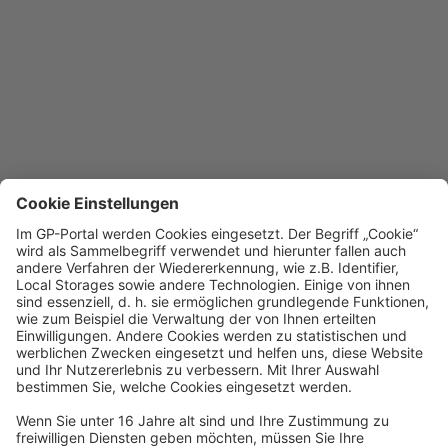
Die Seite konnte
nicht geladen
werden
Mögliche Gründe könnten sein:
Sie nutzen einen veralteten
Browser. Bitte aktualisieren Sie
Ihren Browser oder wechseln
Sie auf Chrome, Firefox oder
Edge.
Es liegen
Verbindungsprobleme vor.
Bitte vergewissern Sie sich,