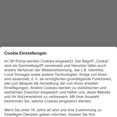
Die Seite konnte
nicht geladen
werden
Mögliche Gründe könnten sein:
Sie nutzen einen veralteten
Browser. Bitte aktualisieren Sie
Ihren Browser oder wechseln
Sie auf Chrome, Firefox oder
Edge.
Es liegen
Verbindungsprobleme vor.
Bitte vergewissern Sie sich,